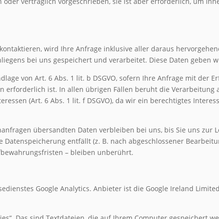
ch oder vertraglich vorgeschrieben, sie ist aber erforderlich, um
x kontaktieren, wird Ihre Anfrage inklusive aller daraus hervorg
iegens bei uns gespeichert und verarbeitet. Diese Daten geben wir
ndlage von Art. 6 Abs. 1 lit. b DSGVO, sofern Ihre Anfrage mit der
orderlich ist. In allen übrigen Fällen beruht die Verarbeitung auf 
essen (Art. 6 Abs. 1 lit. f DSGVO), da wir ein berechtigtes Intere
anfragen übersandten Daten verbleiben bei uns, bis Sie uns zur L
 Datenspeicherung entfällt (z. B. nach abgeschlossener Bearbeitu
bewahrungsfristen – bleiben unberührt.
dienstes Google Analytics. Anbieter ist die Google Ireland Limited
ies“. Das sind Textdateien, die auf Ihrem Computer gespeichert w