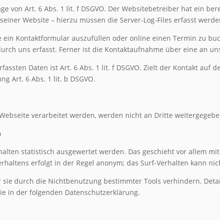
ge von Art. 6 Abs. 1 lit. f DSGVO. Der Websitebetreiber hat ein ber
seiner Website – hierzu müssen die Server-Log-Files erfasst werde
e ein Kontaktformular auszufüllen oder online einen Termin zu buc
ch uns erfasst. Ferner ist die Kontaktaufnahme über eine an uns 
assten Daten ist Art. 6 Abs. 1 lit. f DSGVO. Zielt der Kontakt auf d
ng Art. 6 Abs. 1 lit. b DSGVO.
Webseite verarbeitet werden, werden nicht an Dritte weitergegebe
n
halten statistisch ausgewertet werden. Das geschieht vor allem m
haltens erfolgt in der Regel anonym; das Surf-Verhalten kann nic
 sie durch die Nichtbenutzung bestimmter Tools verhindern. Detai
ie in der folgenden Datenschutzerklärung.