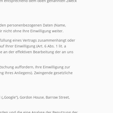
 Ihnen entsprechend dem oben genannten Zweck
ehenden personenbezogenen Daten (Name,
 nicht ohne Ihre Einwilligung weiter.
 Erfüllung eines Vertrags zusammenhängt oder
Ihrer Einwilligung (Art. 6 Abs. 1 lit. a
sse an der effektiven Bearbeitung der an uns
öschung auffordern, Ihre Einwilligung zur
ng Ihres Anliegens). Zwingende gesetzliche
 („Google“), Gordon House, Barrow Street,
erden und die eine Analyse der Benutzung der