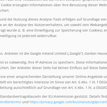
 Cookie erzeugten Informationen über Ihre Benutzung dieser Webs
chert.
und die Nutzung dieses Analyse-Tools erfolgen auf Grundlage von Ar
sse an der Analyse des Nutzerverhaltens, um sowohl sein Webange
gt wurde (z. B. eine Einwilligung zur Speicherung von Cookies), er
nwilligung ist jederzeit widerrufbar.
. Anbieter ist die Google Ireland Limited („Google“), Gordon House,
st es notwendig, Ihre IP-Adresse zu speichern. Diese Informatione
hert. Der Anbieter dieser Seite hat keinen Einfluss auf diese Dat
esse einer ansprechenden Darstellung unserer Online-Angebote und
llt ein berechtigtes Interesse im Sinne von Art. 6 Abs. 1 lit. f D
beitung ausschließlich auf Grundlage von Art. 6 Abs. 1 lit. a DSGVO;
Standardvertragsklauseln der EU-Kommission gestützt. Details find
trollerterms/
und
https://privacy.google.com/businesses/gdprcont