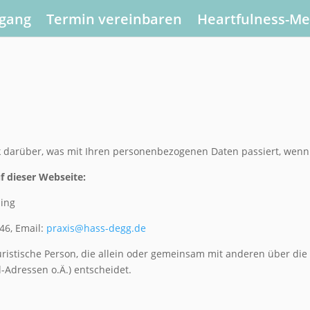
gang
Termin vereinbaren
Heartfulness-M
k darüber, was mit Ihren personenbezogenen Daten passiert, wen
f dieser Webseite:
ning
 46, Email:
praxis@hass-degg.de
 juristische Person, die allein oder gemeinsam mit anderen über di
Adressen o.Ä.) entscheidet.